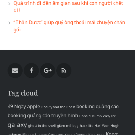
Quá trình đi đến âm gian sau khi con người chết
đi !
“Thần Dược” giúp quý ông thoải mái chuyện chăn
gối
Tag cloud
49 Ngày
apple
booking quảng cáo
Beauty and the Beast
booking quảng cáo truyền hình
Donald Trump
easy life
galaxy
ghost in the shell
giảm mỡ bụng
hack life
Hari Won
Hugh
Kong:
Jackman
iPhone 8
James Cameron
Keanu Reeves
King kong