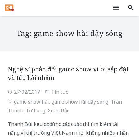
Trang chủ
Tag: game show hài dậy sóng
Dịch vụ
Tivi
Tin tức
Nghệ sĩ phản đối game show vì bị sắp đặt
và tấu hài nhảm
Liên hệ
27/02/2017
Tin tức
game show hài
,
game show hài dậy sóng
,
Trấn
Thành
,
Tự Long
,
Xuân Bắc
Thanh Bùi kêu gọi dừng các cuộc thi tìm kiếm tài
năng vì thị trường Việt Nam nhỏ, không nhiều nhân