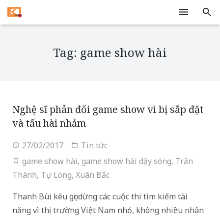
Trang chủ
Tag: game show hài
Dịch vụ
Tivi
Tin tức
Nghệ sĩ phản đối game show vì bị sắp đặt
và tấu hài nhảm
Liên hệ
27/02/2017
Tin tức
game show hài
,
game show hài dậy sóng
,
Trấn
Thành
,
Tự Long
,
Xuân Bắc
Thanh Bùi kêu gọi dừng các cuộc thi tìm kiếm tài
năng vì thị trường Việt Nam nhỏ, không nhiều nhân