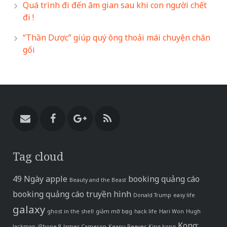
Quá trình đi đến âm gian sau khi con người chết
đi !
“Thần Dược” giúp quý ông thoải mái chuyện chăn
gối
Tag cloud
49 Ngày
apple
booking quảng cáo
Beauty and the Beast
booking quảng cáo truyền hình
Donald Trump
easy life
galaxy
ghost in the shell
giảm mỡ bụng
hack life
Hari Won
Hugh
Kong:
Jackman
iPhone 8
James Cameron
Keanu Reeves
King kong