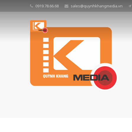
0919.78.66.68
sales@quynhkhangmedia.vn