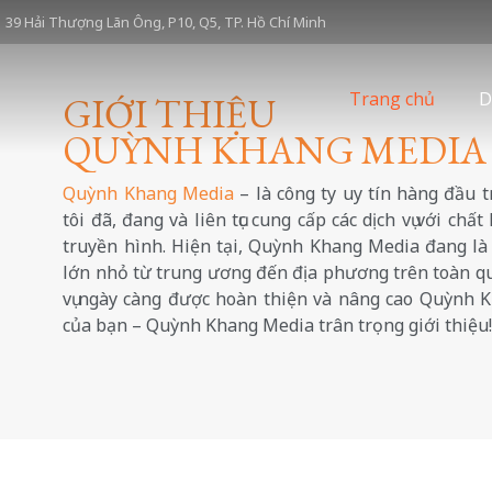
39 Hải Thượng Lãn Ông, P10, Q5, TP. Hồ Chí Minh
Trang chủ
D
GIỚI THIỆU
QUỲNH KHANG MEDIA
CHÚNG TÔI
Quỳnh Khang Media
– là công ty uy tín hàng đầu 
tôi đã, đang và liên tục cung cấp các dịch vụ với chấ
truyền hình. Hiện tại, Quỳnh Khang Media đang là 
lớn nhỏ từ trung ương đến địa phương trên toàn quố
vụ ngày càng được hoàn thiện và nâng cao Quỳnh 
của bạn – Quỳnh Khang Media trân trọng giới thiệu