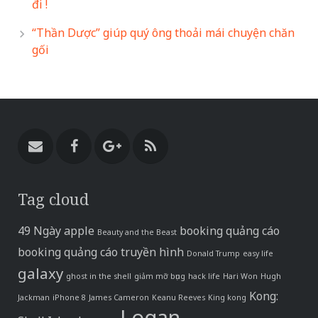
đi !
“Thần Dược” giúp quý ông thoải mái chuyện chăn
gối
Tag cloud
49 Ngày
apple
booking quảng cáo
Beauty and the Beast
booking quảng cáo truyền hình
Donald Trump
easy life
galaxy
ghost in the shell
giảm mỡ bụng
hack life
Hari Won
Hugh
Kong:
Jackman
iPhone 8
James Cameron
Keanu Reeves
King kong
Logan