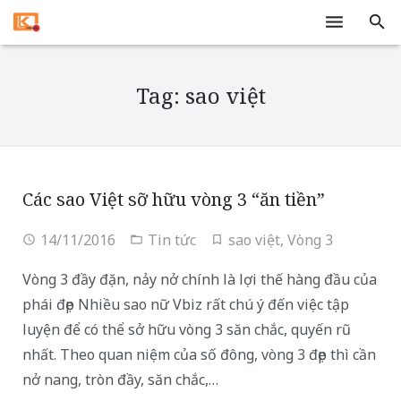
Trang chủ
Tag: sao việt
Dịch vụ
Tivi
Tin tức
Các sao Việt sỡ hữu vòng 3 “ăn tiền”
Liên hệ
14/11/2016
Tin tức
sao việt
,
Vòng 3
Vòng 3 đầy đặn, nảy nở chính là lợi thế hàng đầu của
phái đẹp Nhiều sao nữ Vbiz rất chú ý đến việc tập
luyện để có thể sở hữu vòng 3 săn chắc, quyến rũ
nhất. Theo quan niệm của số đông, vòng 3 đẹp thì cần
nở nang, tròn đầy, săn chắc,…