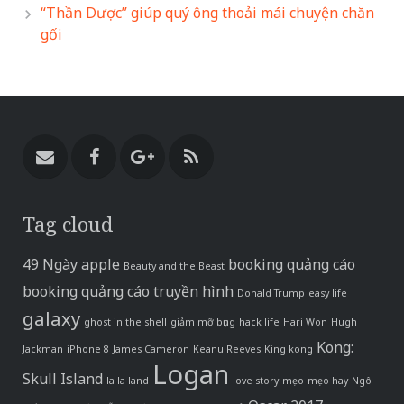
“Thần Dược” giúp quý ông thoải mái chuyện chăn
gối
Tag cloud
49 Ngày
apple
booking quảng cáo
Beauty and the Beast
booking quảng cáo truyền hình
Donald Trump
easy life
galaxy
ghost in the shell
giảm mỡ bụng
hack life
Hari Won
Hugh
Kong:
Jackman
iPhone 8
James Cameron
Keanu Reeves
King kong
Logan
Skull Island
la la land
love story
mẹo
mẹo hay
Ngô