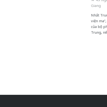
Giang
Nhất Trun
viện ma”,
của bộ p
Trung, nế