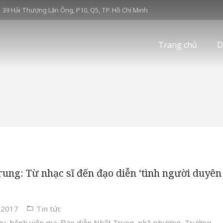
39 Hải Thượng Lãn Ông, P10, Q5, TP. Hồ Chí Minh
Trang chủ
D
rung: Từ nhạc sĩ đến đạo diễn ‘tình người duyên
/2017
Tin tức
ày
,
bệnh viện ma
,
Đạo diễn Nhất Trung
,
nhã phương
,
Trường