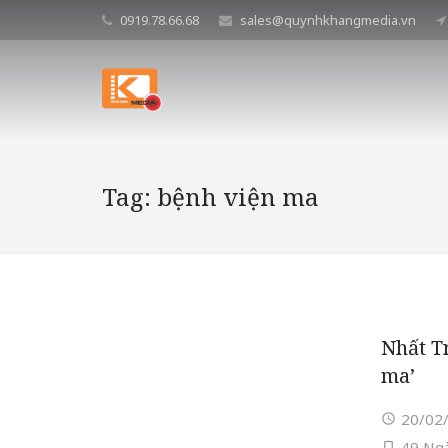
0919.78.66.68
sales@quynhkhangmedia.vn
Tag: bệnh viện ma
Nhất T
ma’
20/02
49 Ng