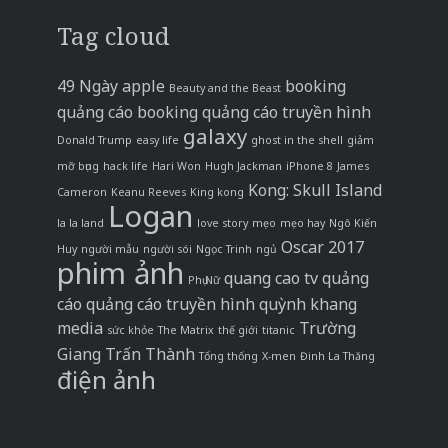
Tag cloud
49 Ngày
apple
booking
Beauty and the Beast
quảng cáo
booking quảng cáo truyền hình
galaxy
Donald Trump
easy life
ghost in the shell
giảm
mỡ bụng
hack life
Hari Won
Hugh Jackman
iPhone 8
James
Kong: Skull Island
Cameron
Keanu Reeves
King kong
Logan
la la land
love story
mẹo
mẹo hay
Ngô Kiến
Oscar 2017
Huy
người mẫu
người sói
Ngọc Trinh
ngủ
phim ảnh
quang cao tv
quảng
Phụ Nữ
cáo
quảng cáo truyền hình
quỳnh khang
media
Trường
sức khỏe
The Matrix
thế giới
titanic
Giang
Trấn Thành
Tổng thống
X-men
Đinh La Thăng
điện ảnh