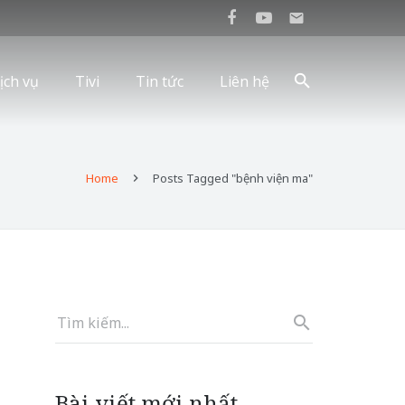
mail
ịch vụ
Tivi
Tin tức
Liên hệ
Home
Posts Tagged "bệnh viện ma"
Bài viết mới nhất