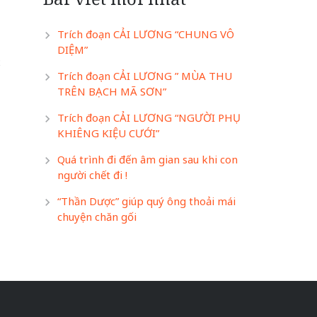
Trích đoạn CẢI LƯƠNG “CHUNG VÔ
DIỆM”
2
Trích đoạn CẢI LƯƠNG ” MÙA THU
TRÊN BẠCH MÃ SƠN”
Trích đoạn CẢI LƯƠNG “NGƯỜI PHỤ
KHIÊNG KIỆU CƯỚI”
Quá trình đi đến âm gian sau khi con
người chết đi !
“Thần Dược” giúp quý ông thoải mái
chuyện chăn gối