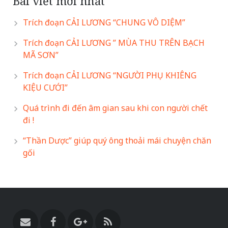
Bài viết mới nhất
Trích đoạn CẢI LƯƠNG “CHUNG VÔ DIỆM”
Trích đoạn CẢI LƯƠNG ” MÙA THU TRÊN BẠCH
MÃ SƠN”
Trích đoạn CẢI LƯƠNG “NGƯỜI PHỤ KHIÊNG
KIỆU CƯỚI”
Quá trình đi đến âm gian sau khi con người chết
đi !
“Thần Dược” giúp quý ông thoải mái chuyện chăn
gối