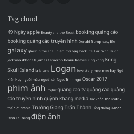
Tag cloud
49 Ngày
apple
booking quảng cáo
Beauty and the Beast
booking quảng cáo truyền hình
Donald Trump
easy life
galaxy
ghost in the shell
giảm mỡ bụng
hack life
Hari Won
Hugh
Kong:
Jackman
iPhone 8
James Cameron
Keanu Reeves
King kong
Logan
Skull Island
la la land
love story
mẹo
mẹo hay
Ngô
Oscar 2017
Kiến Huy
người mẫu
người sói
Ngọc Trinh
ngủ
phim ảnh
quang cao tv
quảng cáo
quảng
Phụ Nữ
cáo truyền hình
quỳnh khang media
sức khỏe
The Matrix
Trường Giang
Trấn Thành
thế giới
titanic
Tổng thống
X-men
điện ảnh
Đinh La Thăng