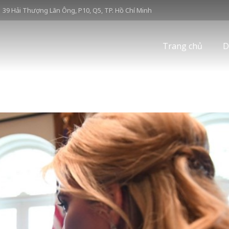
39 Hải Thượng Lãn Ông, P10, Q5, TP. Hồ Chí Minh
Trang chủ
D