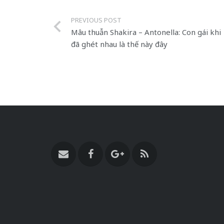
PREVIOUS POST
Mâu thuẫn Shakira – Antonella: Con gái khi
đã ghét nhau là thế này đây