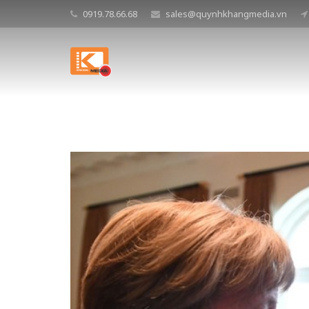
0919.78.66.68
sales@quynhkhangmedia.vn