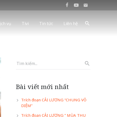
mail
ịch vụ
Tivi
Tin tức
Liên hệ
Bài viết mới nhất
Trích đoạn CẢI LƯƠNG “CHUNG VÔ
DIỆM”
Trích đoạn CẢI LƯƠNG ” MÙA THU