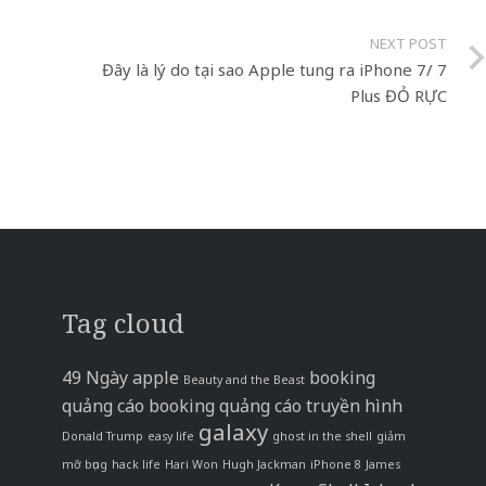
NEXT POST
Đây là lý do tại sao Apple tung ra iPhone 7/ 7
Plus ĐỎ RỰC
Tag cloud
49 Ngày
apple
booking
Beauty and the Beast
quảng cáo
booking quảng cáo truyền hình
galaxy
Donald Trump
easy life
ghost in the shell
giảm
mỡ bụng
hack life
Hari Won
Hugh Jackman
iPhone 8
James