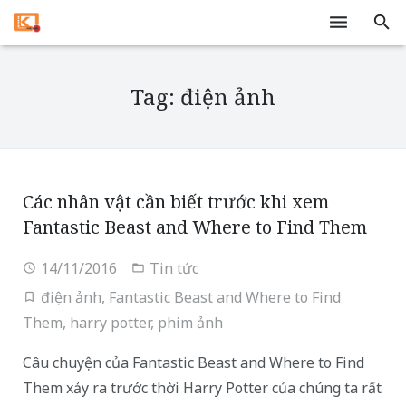
Trang chủ
Tag: điện ảnh
Dịch vụ
Tivi
Tin tức
Các nhân vật cần biết trước khi xem
Fantastic Beast and Where to Find Them
Liên hệ
14/11/2016
Tin tức
điện ảnh
,
Fantastic Beast and Where to Find
Them
,
harry potter
,
phim ảnh
Câu chuyện của Fantastic Beast and Where to Find
Them xảy ra trước thời Harry Potter của chúng ta rất