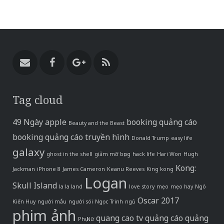
Tag cloud
49 Ngày
apple
booking quảng cáo
Beauty and the Beast
booking quảng cáo truyền hình
Donald Trump
easy life
galaxy
ghost in the shell
giảm mỡ bụng
hack life
Hari Won
Hugh
Kong:
Jackman
iPhone 8
James Cameron
Keanu Reeves
King kong
Logan
Skull Island
la la land
love story
mẹo
mẹo hay
Ngô
Oscar 2017
Kiến Huy
người mẫu
người sói
Ngọc Trinh
ngủ
phim ảnh
quang cao tv
quảng cáo
quảng
Phụ Nữ